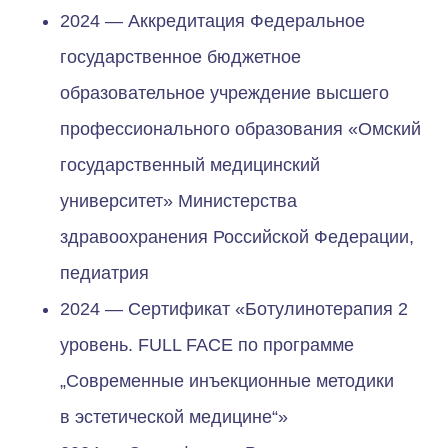
2024 — Аккредитация Федеральное
государственное бюджетное
образовательное учреждение высшего
профессионального образования «Омский
государственный медицинский
университет» Министерства
Остались вопросы?
здравоохранения Российской Федерации,
Мы свяжемся с вами в ближайшее
педиатрия
рабочее время и ответим на них
2024 — Сертификат «Ботулинотерапия 2
Клиника на Маршала Жукова, 156
уровень. FULL FACE по программе
Ежедневно с 9:00 до 20:00
„Современные инъекционные методики
Ваше имя
в эстетической медицине“»