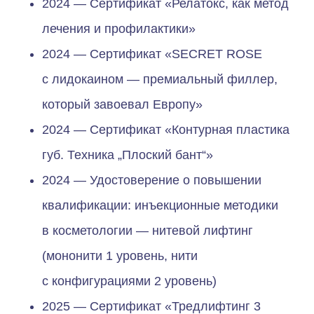
2024 — Сертификат «Релатокс, как метод
Телефон
лечения и профилактики»
2024 — Сертификат «SECRET ROSE
с лидокаином — премиальный филлер,
Отправить
который завоевал Европу»
Отправляя форму, вы даете
согласие
на обработку и использование персональных
2024 — Сертификат «Контурная пластика
данных
губ. Техника „Плоский бант“»
2024 — Удостоверение о повышении
квалификации: инъекционные методики
в косметологии — нитевой лифтинг
(мононити 1 уровень, нити
с конфигурациями 2 уровень)
2025 — Сертификат «Тредлифтинг 3