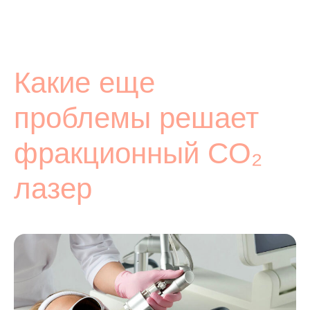
Какие еще
проблемы решает
фракционный CO₂
лазер