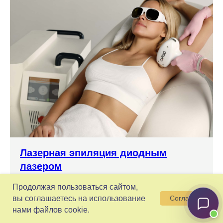
Лазерная эпиляция диодным
лазером
Быстрое и долговременное избавление
Продолжая пользоваться сайтом,
от нежелательных волос без раздражения.
вы соглашаетесь на использование
Согласен
нами файлов cookie.