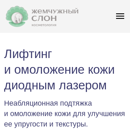
Лифтинг
и омоложение кожи
диодным лазером
Неабляционная подтяжка
и омоложение кожи для улучшения
ее упругости и текстуры.
Современный, неинвазивный метод,
который стимулирует выработку коллагена
и эластина в глубоких слоях кожи. Это
помогает разгладить морщины, улучшить
упругость и придать коже более молодой,