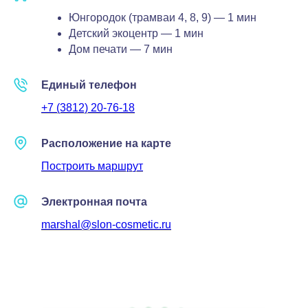
Юнгородок (трамваи 4, 8, 9) — 1 мин
Детский экоцентр — 1 мин
Дом печати — 7 мин
Остались вопросы?
Единый телефон
+7 (3812) 20-76-18
Мы свяжемся с вами в ближайшее
рабочее время и ответим на них
Расположение на карте
Клиника на Маршала Жукова, 156
Построить маршрут
Ежедневно с 9:00 до 20:00
Ваше имя
Электронная почта
marshal@slon-cosmetic.ru
Телефон