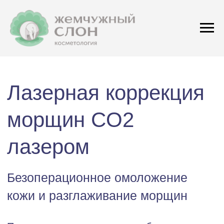
Лазерная коррекция
морщин CO2
лазером
Безоперационное омоложение
кожи и разглаживание морщин
Процедура стимулирует выработку
коллагена и эластина, улучшает текстуру
и упругость кожи, устраняет мимические
и статические морщины на лице, шее
и декольте. Минимальный риск осложнений
и быстрый результат.