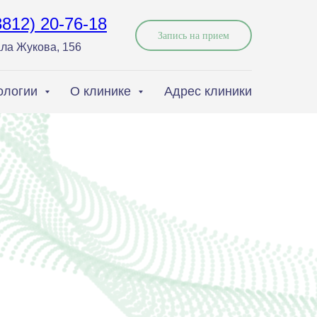
3812) 20-76-18
Запись на прием
ла Жукова, 156
ологии
О клинике
Адрес клиники