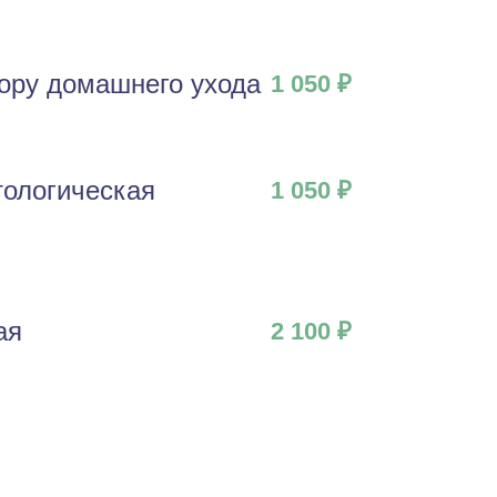
бору домашнего ухода
1 050 ₽
тологическая
1 050 ₽
ая
2 100 ₽