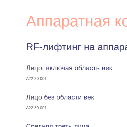
Аппаратная к
RF-лифтинг на аппар
Лицо, включая область век
A22.30.001
Лицо без области век
A22.30.001
Средняя треть лица