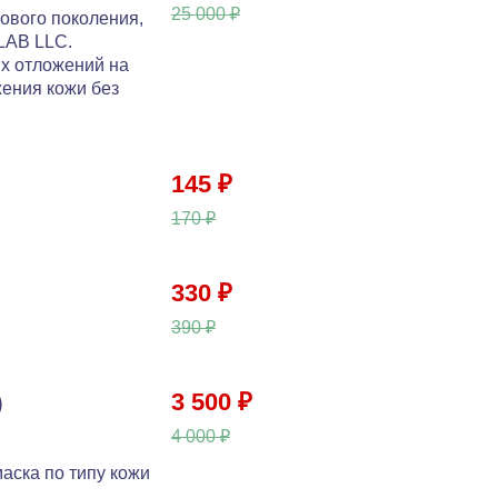
25 000 ₽
ового поколения,
LAB LLC.
х отложений на
жения кожи без
145 ₽
170 ₽
330 ₽
390 ₽
)
3 500 ₽
4 000 ₽
маска по типу кожи