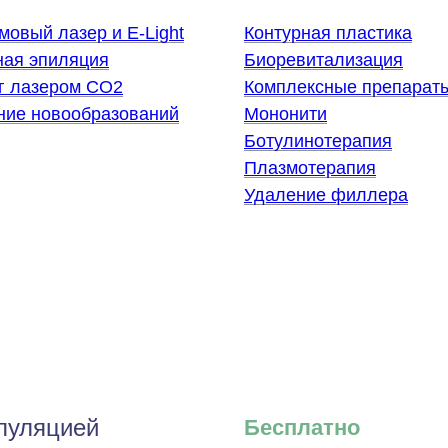
овый лазер и E-Light
Контурная пластика
ная эпиляция
Биоревитализация
г лазером СО2
Комплексные препарат
ние новообразований
Мононити
Ботулинотерапия
Плазмотерапия
Удаление филлера
пуляцией
Бесплатно