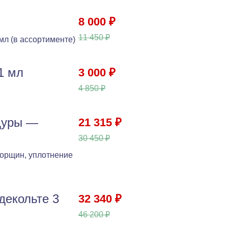
8 000 ₽
11 450 ₽
 мл (в ассортименте)
1 мл
3 000 ₽
4 850 ₽
дуры —
21 315 ₽
30 450 ₽
морщин, уплотнение
декольте 3
32 340 ₽
46 200 ₽