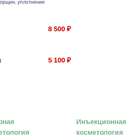
морщин, уплотнение
8 500 ₽
з
5 100 ₽
рная
Инъекционная
етология
косметология