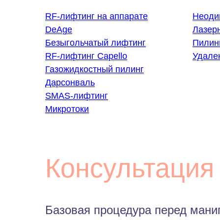
RF-лифтинг на аппарате
Неодим
DeAge
Лазер
Безыгольчатый лифтинг
Пилин
RF-лифтинг Capello
Удале
Газожидкостный пилинг
Дарсонваль
SMAS-лифтинг
Микротоки
Консультация
Базовая процедура перед мани