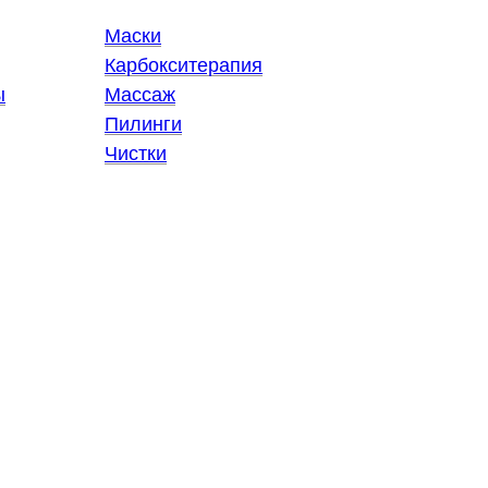
Маски
Карбокситерапия
ы
Массаж
Пилинги
Чистки