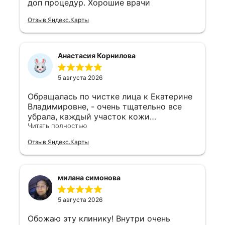
доп процедур. Хорошие врачи
Отзыв Яндекс.Карты
Анастасия Корнилова
5 августа 2026
Обращалась по чистке лица к Екатерине
Владимировне, - очень тщательно все
убрала, каждый участок кожи
обработала, подобрала уход- все
Читать полностью
профессионально и по делу, ничего
Отзыв Яндекс.Карты
лишнего👍 обязательно обращусь ещё
милана симонова
5 августа 2026
Обожаю эту клинику! Внутри очень