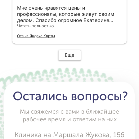
Мне очень нравятся цены и
профессионалы, которые живут своим
Отправить
делом. Спасибо огромное Екатерине
Владимировне за супер работу
Читать полностью
Отправляя форму, вы даете
согласие
на обработку и использование
Отзыв Яндекс.Карты
персональных данных
Еще