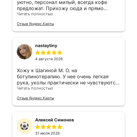
уютно, персонал милый, всегда кофе
предложат. Прихожу сюда и прямо
отдыхаю душой.
Читать полностью
Отзыв Яндекс.Карты
nastaytiny
Остались вопросы?
4 августа 2026
Мы свяжемся с вами в ближайшее
рабочее время и ответим на них
Хожу к Шагиной М. О. на
ботулинотерапию. У нее очень легкая
Клиника на Маршала Жукова, 156
рука, уколы практически не чувствуются,
Ежедневно с 9:00 до 20:00
и лоб после этого не "каменный", мимика
Читать полностью
живая. Для меня огромный плюс, что
Ваше имя
Отзыв Яндекс.Карты
доктор не навязывает лишних процедур,
а рекомендует только то, что
действительно нужно по типу кожи.
Алексей Симонов
Телефон
31 июля 2026