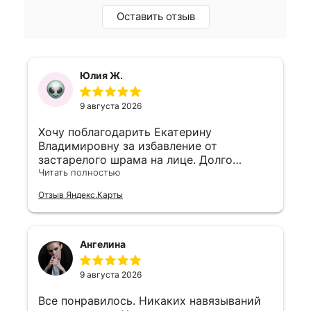
Оставить отзыв
Юлия Ж.
9 августа 2026
Хочу поблагодарить Екатерину
Владимировну за избавление от
застарелого шрама на лице. Долго
искала врача, который возьмется за этот
Читать полностью
рубец, и в "Жемчужном слоне" мне
Отзыв Яндекс.Карты
помогли. Комбинация лазера и инъекций
дала отличный результат, кожа
выровнялась. Огромное спасибо за
профессионализм!
Ангелина
9 августа 2026
Все понравилось. Никаких навязываний