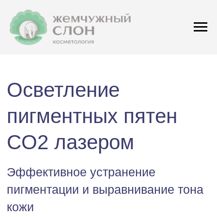
Осветление
пигментных пятен
CO2 лазером
Эффективное устранение
пигментации и выравнивание тона
кожи
Процедура безопасно и быстро удаляет
темные пятна, стимулирует выработку
коллагена и эластина, улучшает текстуру
и тонус кожи, обеспечивая ровный
и сияющий цвет лица.