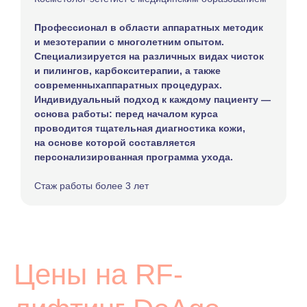
Профессионал в области аппаратных методик
и мезотерапии с многолетним опытом.
Специализируется на различных видах чисток
и пилингов, карбокситерапии, а также
современныхаппаратных процедурах.
Индивидуальный подход к каждому пациенту —
основа работы: перед началом курса
проводится тщательная диагностика кожи,
на основе которой составляется
персонализированная программа ухода.
Стаж работы более 3 лет
Остались вопросы?
Цены на RF-
Мы свяжемся с вами в ближайшее
рабочее время и ответим на них