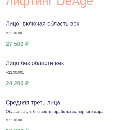
лифтинг DeAge
Клиника на Маршала Жукова, 156
Ежедневно с 9:00 до 20:00
Ваше имя
Лицо, включая область век
A22.30.001
27 500 ₽
Телефон
Лицо без области век
Отправить
A22.30.001
24 200 ₽
Отправляя форму, вы даете
согласие
на обработку и использование персональных
данных
Средняя треть лица
Область скул, без век, проработка малярного жира
A22.30.001