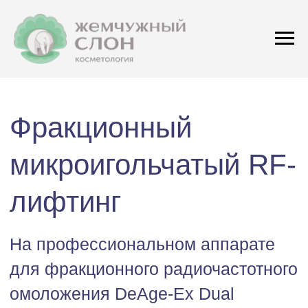
Фракционный
микроигольчатый RF-
лифтинг
На профессиональном аппарате
для фракционного радиочастотного
омоложения DeAge-Ex Dual
Процедура микроигольчатого RF-лифтинга
стимулирует естественное производство
коллагена в коже и делает ее более
упругой, молодой и сияющей.