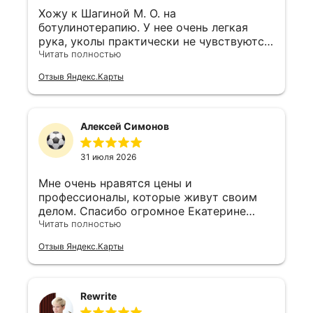
Хожу к Шагиной М. О. на
ботулинотерапию. У нее очень легкая
рука, уколы практически не чувствуются,
и лоб после этого не "каменный", мимика
Читать полностью
живая. Для меня огромный плюс, что
Отзыв Яндекс.Карты
доктор не навязывает лишних процедур,
а рекомендует только то, что
действительно нужно по типу кожи.
Алексей Симонов
31 июля 2026
Мне очень нравятся цены и
профессионалы, которые живут своим
делом. Спасибо огромное Екатерине
Владимировне за супер работу
Читать полностью
Отзыв Яндекс.Карты
Rewrite