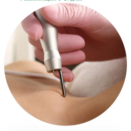
Заполните форму и мы свяжемся
с вами в ближайшее рабочее время
Клиника на Маршала Жукова, 156
Ежедневно с 9:00 до 20:00
Ваше имя
Телефон
Отправить
Отправляя форму, вы даете
согласие
на обработку и использование
персональных данных