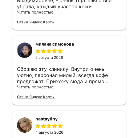
Владимировне, - очень тщательно все
убрала, каждый участок кожи
обработала, подобрала уход- все
Читать полностью
профессионально и по делу, ничего
Отзыв Яндекс.Карты
лишнего👍 обязательно обращусь ещё
милана симонова
5 августа 2026
Обожаю эту клинику! Внутри очень
уютно, персонал милый, всегда кофе
предложат. Прихожу сюда и прямо
отдыхаю душой.
Читать полностью
Отзыв Яндекс.Карты
nastaytiny
4 августа 2026