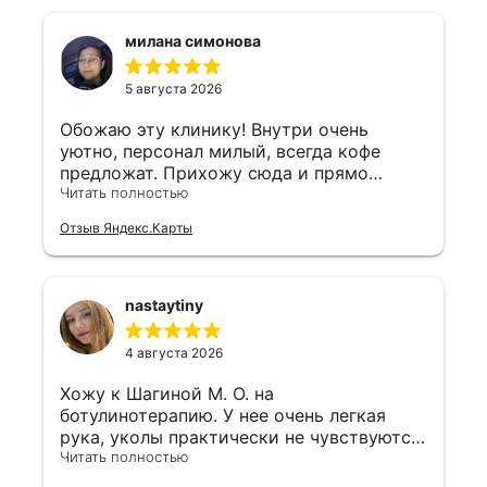
милана симонова
5 августа 2026
Обожаю эту клинику! Внутри очень
уютно, персонал милый, всегда кофе
предложат. Прихожу сюда и прямо
отдыхаю душой.
Читать полностью
Отзыв Яндекс.Карты
nastaytiny
4 августа 2026
Хожу к Шагиной М. О. на
ботулинотерапию. У нее очень легкая
рука, уколы практически не чувствуются,
и лоб после этого не "каменный", мимика
Читать полностью
живая. Для меня огромный плюс, что