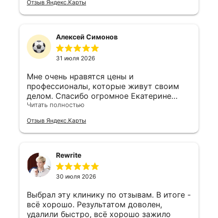
Отзыв Яндекс.Карты
доктор не навязывает лишних процедур,
а рекомендует только то, что
действительно нужно по типу кожи.
Алексей Симонов
31 июля 2026
Мне очень нравятся цены и
профессионалы, которые живут своим
делом. Спасибо огромное Екатерине
Владимировне за супер работу
Читать полностью
Отзыв Яндекс.Карты
Rewrite
30 июля 2026
Выбрал эту клинику по отзывам. В итоге -
всё хорошо. Результатом доволен,
удалили быстро, всё хорошо зажило