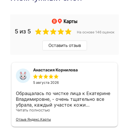
5 из 5
На основе 146 оценок
Оставить отзыв
Анастасия Корнилова
5 августа 2026
Обращалась по чистке лица к Екатерине
Владимировне, - очень тщательно все
убрала, каждый участок кожи
обработала, подобрала уход- все
Читать полностью
профессионально и по делу, ничего
Отзыв Яндекс.Карты
лишнего👍 обязательно обращусь ещё